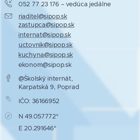
052 77 23 176 – vedúca jedálne
riaditel@sipop.sk
zastupca@sipop.sk
internat@sipop.sk
uctovnik@sipop.sk
kuchyna@sipop.sk
ekonom@sipop.sk
@Školský internát,
Karpatská 9, Poprad
IČO: 36166952
N 49.057772°
E 20.291646°